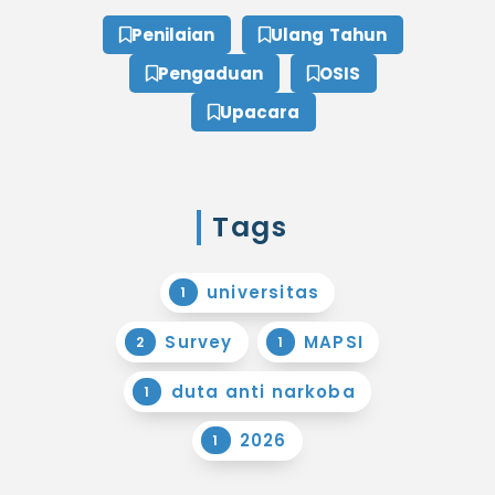
Penilaian
Ulang Tahun
Pengaduan
OSIS
Upacara
Tags
universitas
1
Survey
MAPSI
2
1
duta anti narkoba
1
2026
1