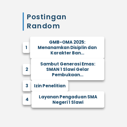
Postingan
Random
GMB-OMA 2025:
1
Menanamkan Disiplin dan
Karakter Ban...
Sambut Generasi Emas:
2
SMAN 1 Slawi Gelar
Pembukaan...
3
Izin Penelitian
Layanan Pengaduan SMA
4
Negeri 1 Slawi