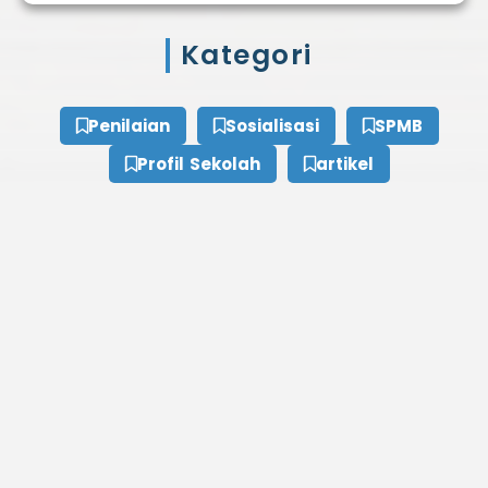
Kategori
Penilaian
Sosialisasi
SPMB
Profil Sekolah
artikel
Tags
alumni
kegiatan siswa
1
2
kartini
BPOM
1
1
berprestasi
1