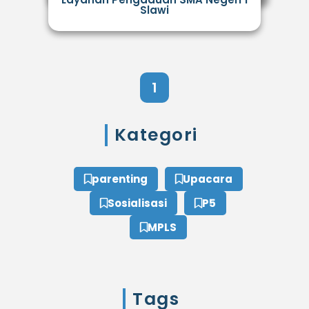
Slawi
1
Kategori
parenting
Upacara
Sosialisasi
P5
MPLS
Tags