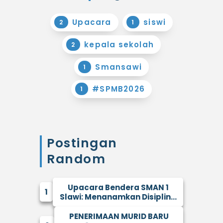
Upacara
siswi
2
1
kepala sekolah
2
Smansawi
1
#SPMB2026
1
Postingan
Random
Upacara Bendera SMAN 1
1
Slawi: Menanamkan Disiplin...
PENERIMAAN MURID BARU